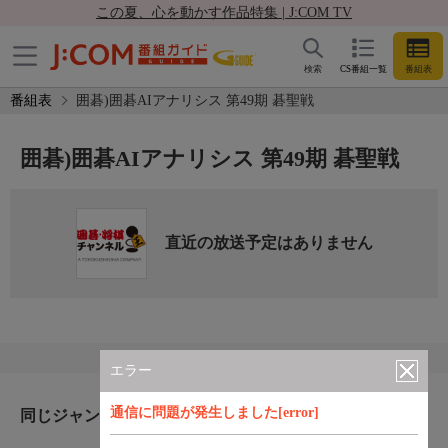
この夏、心を動かす作品特集 | J:COM TV
検索
CS番組一覧
番組表
番組表
囲碁)囲碁AIアナリシス 第49期 碁聖戦
囲碁)囲碁AIアナリシス 第49期 碁聖戦
直近の放送予定はありません
エラー
通信に問題が発生しました[error]
同じジャンルのおすすめ番組