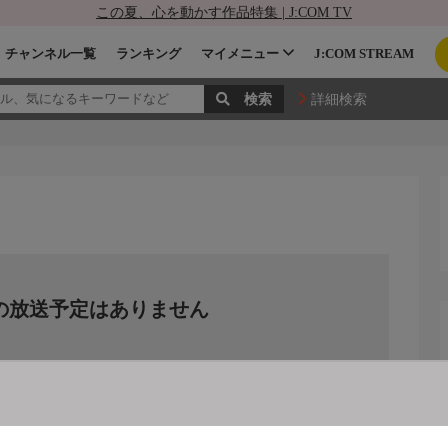
この夏、心を動かす作品特集 | J:COM TV
チャンネル一覧
ランキング
マイメニュー
J:COM STREAM
詳細検索
の放送予定はありません