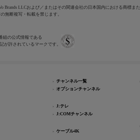
iVo Brands LLCおよび／またはその関連会社の日本国内における商標
材の無断複写・転載を禁じます。
、テレビ番組の公式情報である
スにのみ表記が許されているマークです。
チャンネル一覧
オプションチャンネル
J:テレ
J:COMチャンネル
ケーブル4K