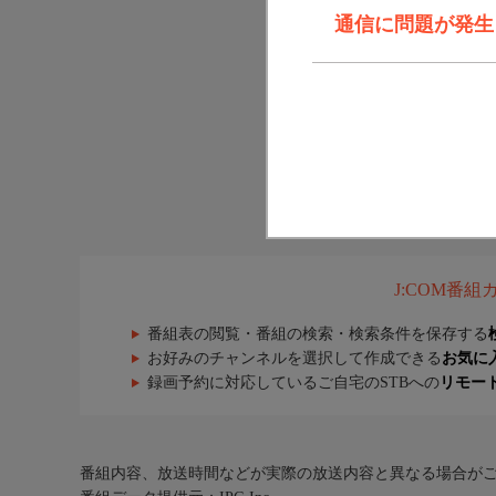
通信に問題が発生しま
J:COM番
番組表の閲覧・番組の検索・検索条件を保存する
お好みのチャンネルを選択して作成できる
お気に
録画予約に対応しているご自宅のSTBへの
リモー
番組内容、放送時間などが実際の放送内容と異なる場合が