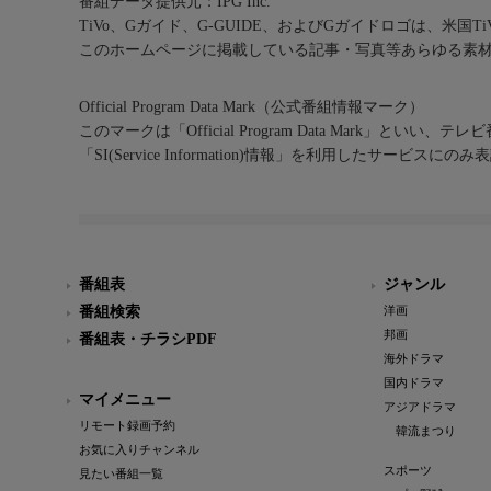
番組データ提供元：IPG Inc.
TiVo、Gガイド、G-GUIDE、およびGガイドロゴは、米国T
このホームページに掲載している記事・写真等あらゆる素
Official Program Data Mark（公式番組情報マーク）
このマークは「Official Program Data Mark」といい
「SI(Service Information)情報」を利用したサービ
番組表
ジャンル
番組検索
洋画
邦画
番組表・チラシPDF
海外ドラマ
国内ドラマ
マイメニュー
アジアドラマ
リモート録画予約
韓流まつり
お気に入りチャンネル
スポーツ
見たい番組一覧