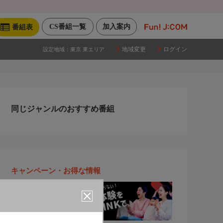
CS番組一覧
加入案内
番組表
地域変更
ログイン
設定地域：
東京 東エリア
同じジャンルのおすすめ番組
キャンペーン・お得な情報