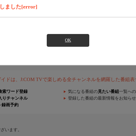
した[error]
OK
組ガイドは、J:COM TVで楽しめる全チャンネルを網羅した番組
検索ワード登録
気になる番組の
見たい番組
一覧への
入りチャンネル
登録した番組の最新情報をお知らせ
ト録画予約
ございます。