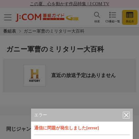
この夏、心を動かす作品特集 | J:COM TV
検索
CS番組一覧
番組表
番組表
ガニー軍曹のミリタリー大百科
ガニー軍曹のミリタリー大百科
直近の放送予定はありません
エラー
通信に問題が発生しました[error]
同じジャンルのおすすめ番組