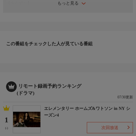
もっと見る
【あらすじ】
警視庁総務部文書課に勤務する米田耕作（中村梅雀）は、感謝状
などに名前を書く仕事をする定年間近の刑事。ある日、西東京総
合病院の主任看護師・栗山真弓（宮澤美保）が腹部を刃物で刺さ
れ公園のベンチで死んでいるのが発見される。さらに同じ日、同
病院の外科医・中島浩二（真田幹也）が自宅で死んでいるのが見
つかる。米田は捜査一課の刑事・熊野剛一（永井大）とコンビを
この番組をチェックした人が見ている番組
組んで捜査を開始するが・・・。
【スタッフ】
【脚本】：矢島正雄 【演出】：富田勝典
【キャスト】
【出演】：中村梅雀、永井大、美保純、多岐川華子、秋野暢子
【サブタイトル】
リモート録画予約ランキング
-
(ドラマ)
【放送・製作】
07/30更新
2013年初放送
エレメンタリー ホームズ&ワトソン in NY シ
【話数】
ーズン4
-
1
【視聴制限】
次回放送
(-)
-