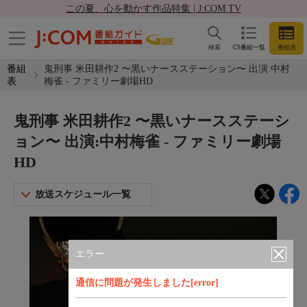
この夏、心を動かす作品特集 | J:COM TV
検索
CS番組一覧
番組表
番組
鬼刑事 米田耕作2 〜黒いナースステーション〜 出演:中村
表
梅雀 - ファミリー劇場HD
鬼刑事 米田耕作2 〜黒いナースステーシ
ョン〜 出演:中村梅雀 - ファミリー劇場
HD
放送スケジュール一覧
エラー
通信に問題が発生しました[error]