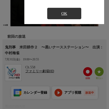
OK
前回の放送
鬼刑事 米田耕作２ 〜黒いナースステーション〜 出演：
中村梅雀
7月31日(金)
19:00〜20:55
Ch.558
ファミリー劇場HD
カレンダー登録
アプリ視聴
放送中
番組詳細内容