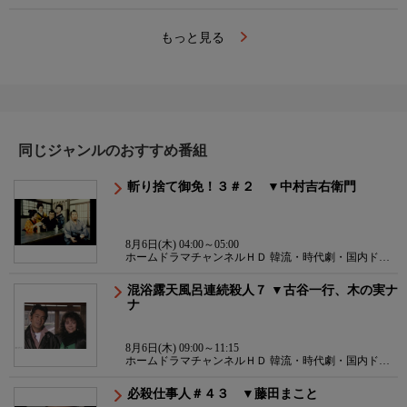
もっと見る
同じジャンルのおすすめ番組
斬り捨て御免！３＃２ ▼中村吉右衛門
8月6日(木) 04:00～05:00
ホームドラマチャンネルＨＤ 韓流・時代劇・国内ドラ
マ
混浴露天風呂連続殺人７ ▼古谷一行、木の実ナ
ナ
8月6日(木) 09:00～11:15
ホームドラマチャンネルＨＤ 韓流・時代劇・国内ドラ
マ
必殺仕事人＃４３ ▼藤田まこと