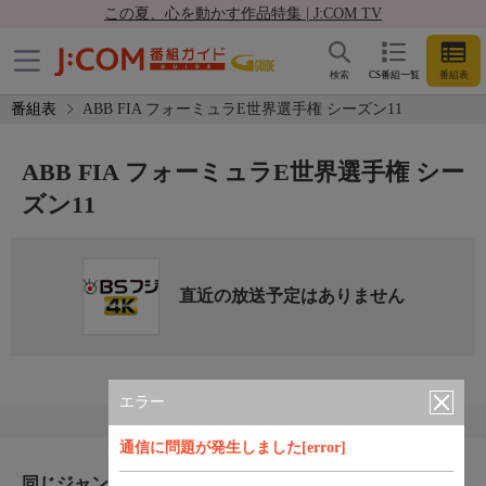
この夏、心を動かす作品特集 | J:COM TV
検索
CS番組一覧
番組表
番組表
ABB FIA フォーミュラE世界選手権 シーズン11
ABB FIA フォーミュラE世界選手権 シー
ズン11
直近の放送予定はありません
エラー
通信に問題が発生しました[error]
同じジャンルのおすすめ番組