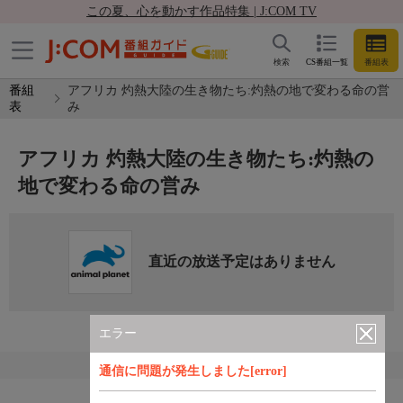
この夏、心を動かす作品特集 | J:COM TV
検索
CS番組一覧
番組表
番組
アフリカ 灼熱大陸の生き物たち:灼熱の地で変わる命の営
表
み
アフリカ 灼熱大陸の生き物たち:灼熱の
地で変わる命の営み
直近の放送予定はありません
エラー
通信に問題が発生しました[error]