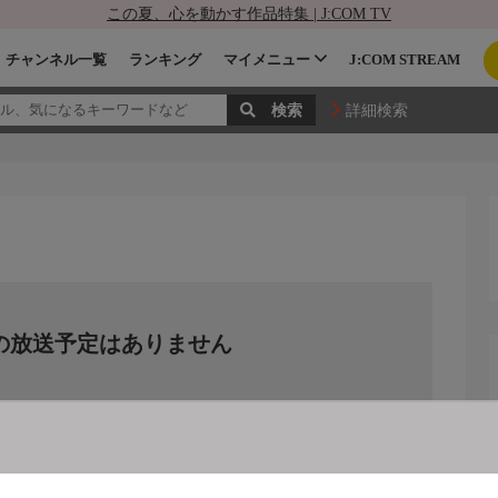
この夏、心を動かす作品特集 | J:COM TV
チャンネル一覧
ランキング
マイメニュー
J:COM STREAM
詳細検索
の放送予定はありません