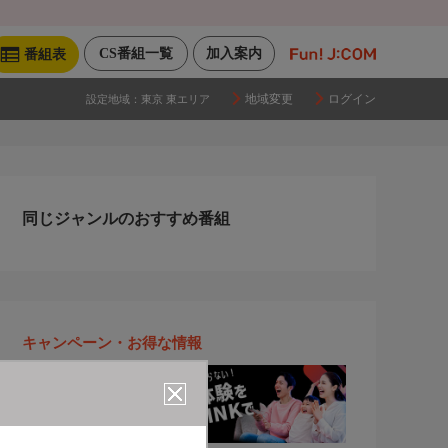
CS番組一覧
加入案内
番組表
地域変更
ログイン
設定地域：
東京 東エリア
同じジャンルのおすすめ番組
キャンペーン・お得な情報