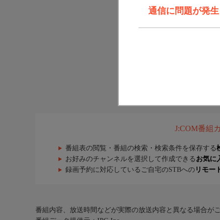
通信に問題が発生しま
J:COM番
番組表の閲覧・番組の検索・検索条件を保存する
お好みのチャンネルを選択して作成できる
お気に
録画予約に対応しているご自宅のSTBへの
リモー
番組内容、放送時間などが実際の放送内容と異なる場合が