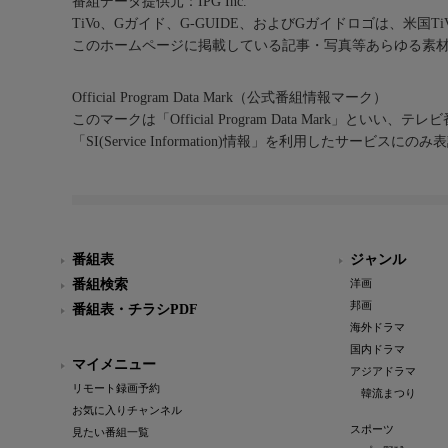
番組データ提供元：IPG Inc.
TiVo、Gガイド、G-GUIDE、およびGガイドロゴは、米国T
このホームページに掲載している記事・写真等あらゆる素
Official Program Data Mark（公式番組情報マーク）
このマークは「Official Program Data Mark」といい
「SI(Service Information)情報」を利用したサービ
番組表
ジャンル
番組検索
洋画
邦画
番組表・チラシPDF
海外ドラマ
国内ドラマ
マイメニュー
アジアドラマ
リモート録画予約
韓流まつり
お気に入りチャンネル
スポーツ
見たい番組一覧