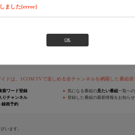
した[error]
OK
組ガイドは、J:COM TVで楽しめる全チャンネルを網羅した番組
検索ワード登録
気になる番組の
見たい番組
一覧への
入りチャンネル
登録した番組の最新情報をお知らせ
ト録画予約
ございます。