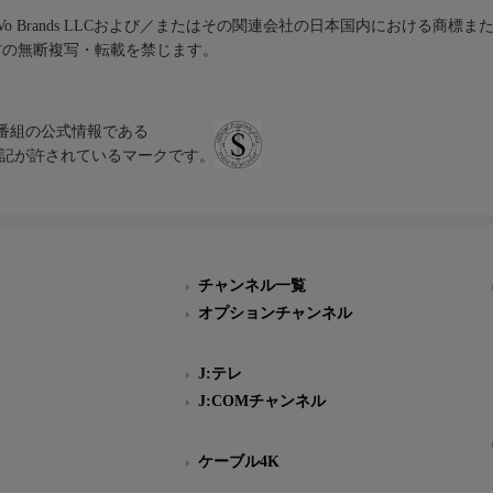
iVo Brands LLCおよび／またはその関連会社の日本国内における商標
材の無断複写・転載を禁じます。
、テレビ番組の公式情報である
スにのみ表記が許されているマークです。
チャンネル一覧
オプションチャンネル
J:テレ
J:COMチャンネル
ケーブル4K