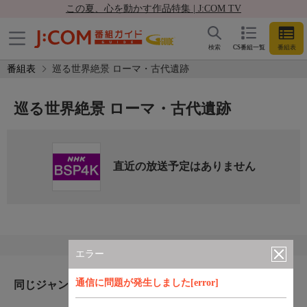
この夏、心を動かす作品特集 | J:COM TV
検索
CS番組一覧
番組表
番組表
巡る世界絶景 ローマ・古代遺跡
巡る世界絶景 ローマ・古代遺跡
直近の放送予定はありません
エラー
通信に問題が発生しました[error]
同じジャンルのおすすめ番組