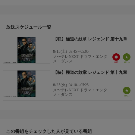
るため福岡に向かう義真会。一方、関東では啓仁会の崩壊によっ
て、大幹部・羽佐間が前崎と舎弟盃を交わしたことにより、着実
に関東進出を進めている義真会を危惧する弘和会・黒岩は、関東
睦会を連合組織に再編成することを提案するが…。
放送スケジュール一覧
【映】極道の紋章 レジェンド 第十九章
8/15(土)
03:45～05:05
メ〜テレNEXT ドラマ・エンタ
メ・ダンス
【映】極道の紋章 レジェンド 第十九章
8/25(火)
04:10～05:25
メ〜テレNEXT ドラマ・エンタ
メ・ダンス
この番組をチェックした人が見ている番組