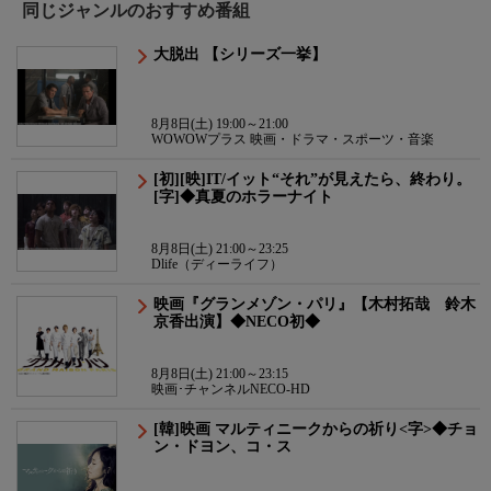
同じジャンルのおすすめ番組
大脱出 【シリーズ一挙】
8月8日(土) 19:00～21:00
WOWOWプラス 映画・ドラマ・スポーツ・音楽
[初][映]IT/イット“それ”が見えたら、終わり。
[字]◆真夏のホラーナイト
8月8日(土) 21:00～23:25
Dlife（ディーライフ）
映画『グランメゾン・パリ』【木村拓哉 鈴木
京香出演】◆NECO初◆
8月8日(土) 21:00～23:15
映画･チャンネルNECO-HD
[韓]映画 マルティニークからの祈り<字>◆チョ
ン・ドヨン、コ・ス