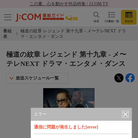
この夏、心を動かす作品特集 | J:COM TV
検索
CS番組一覧
番組表
番組
極道の紋章 レジェンド 第十九章 - メ〜テレNEXT ドラ
表
マ・エンタメ・ダンス
極道の紋章 レジェンド 第十九章 - メ〜
テレNEXT ドラマ・エンタメ・ダンス
放送スケジュール一覧
エラー
通信に問題が発生しました[error]