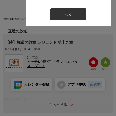
OK
直近の放送
【映】極道の紋章 レジェンド 第十九章
8月15日(土)
03:45〜05:05
Ch.766
メ〜テレNEXT ドラマ・エンタ
メ・ダンス
カレンダー登録
アプリ視聴
放送前
番組詳細内容
もっと見る
詳細１
津浪が緒方組から相談を受けていた増田組との抗争を手打ちにす