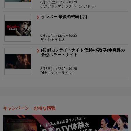
8月8日(土) 22:30～00:55
アジアドラマチックTV（アジドラ）
ランボー 最後の戦場 [字]
8月8日(土) 22:45～00:25
ザ・シネマ HD
[初][映]フライトナイト/恐怖の夜[字]◆真夏の
最恐ホラー・ナイト
8月8日(土) 23:25～01:20
Dlife（ディーライフ）
キャンペーン・お得な情報