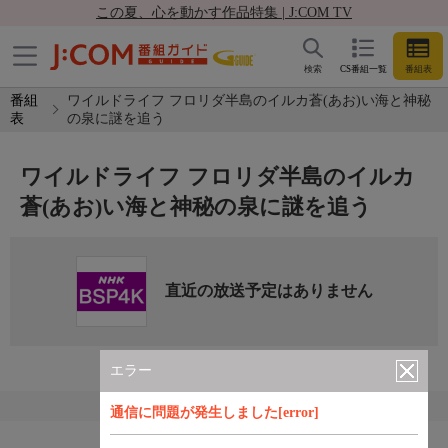
この夏、心を動かす作品特集 | J:COM TV
検索
CS番組一覧
番組表
番組
ワイルドライフ フロリダ半島のイルカ蒼(あお)い海と神秘
表
の泉に謎を追う
ワイルドライフ フロリダ半島のイルカ
蒼(あお)い海と神秘の泉に謎を追う
直近の放送予定はありません
エラー
通信に問題が発生しました[error]