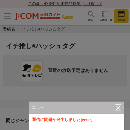
この夏、心を動かす作品特集 | J:COM TV
検索
CS番組一覧
番組表
番組表
イチ推し#ハッシュタグ
イチ推し#ハッシュタグ
直近の放送予定はありません
エラー
通信に問題が発生しました[error]
同じジャンルのおすすめ番組