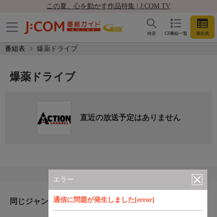
この夏、心を動かす作品特集 | J:COM TV
検索
CS番組一覧
番組表
番組表
爆薬ドライブ
爆薬ドライブ
直近の放送予定はありません
エラー
通信に問題が発生しました[error]
同じジャンルのおすすめ番組