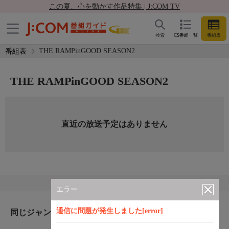
この夏、心を動かす作品特集 | J:COM TV
検索
CS番組一覧
番組表
THE RAMPinGOOD SEASON2
番組表
THE RAMPinGOOD SEASON2
直近の放送予定はありません
エラー
通信に問題が発生しました[error]
同じジャンルのおすすめ番組