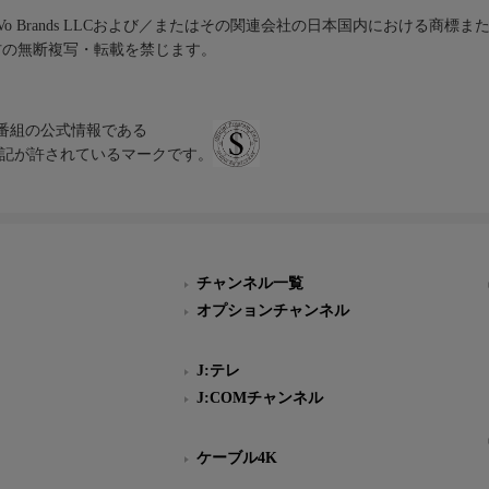
iVo Brands LLCおよび／またはその関連会社の日本国内における商標
材の無断複写・転載を禁じます。
、テレビ番組の公式情報である
スにのみ表記が許されているマークです。
チャンネル一覧
オプションチャンネル
J:テレ
J:COMチャンネル
ケーブル4K