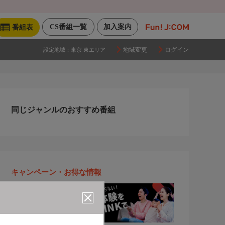
CS番組一覧
加入案内
番組表
地域変更
ログイン
設定地域：
東京 東エリア
同じジャンルのおすすめ番組
キャンペーン・お得な情報