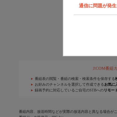
通信に問題が発生しま
J:COM番
番組表の閲覧・番組の検索・検索条件を保存する
お好みのチャンネルを選択して作成できる
お気に
録画予約に対応しているご自宅のSTBへの
リモー
番組内容、放送時間などが実際の放送内容と異なる場合が