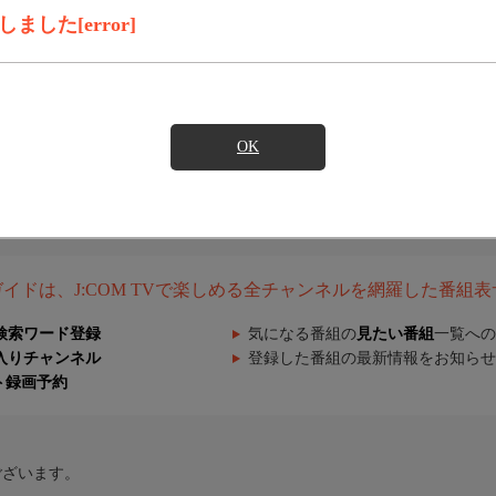
した[error]
OK
組ガイドは、J:COM TVで楽しめる全チャンネルを網羅した番組
検索ワード登録
気になる番組の
見たい番組
一覧への
入りチャンネル
登録した番組の最新情報をお知らせ
ト録画予約
ございます。