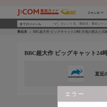
ジャンル
番組表
BBC超大作 ビッグキャット24時:大地の恵みと試
BBC超大作 ビッグキャット24
直近
エラー