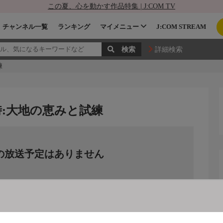
この夏、心を動かす作品特集 | J:COM TV
チャンネル一覧
ランキング
マイメニュー
J:COM STREAM
詳細検索
練
時:大地の恵みと試練
の放送予定はありません