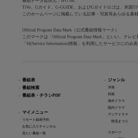
番組データ提供元：IPG Inc.
TiVo、Gガイド、G-GUIDE、およびGガイドロゴは、米国T
このホームページに掲載している記事・写真等あらゆる素
Official Program Data Mark（公式番組情報マーク）
このマークは「Official Program Data Mark」といい
「SI(Service Information)情報」を利用したサービ
番組表
ジャンル
番組検索
洋画
邦画
番組表・チラシPDF
海外ドラマ
国内ドラマ
マイメニュー
アジアドラマ
リモート録画予約
韓流まつり
お気に入りチャンネル
スポーツ
見たい番組一覧