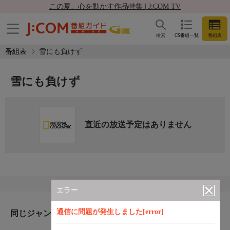
この夏、心を動かす作品特集 | J:COM TV
検索
CS番組一覧
番組表
番組表
雪にも負けず
雪にも負けず
直近の放送予定はありません
エラー
通信に問題が発生しました[error]
同じジャンルのおすすめ番組