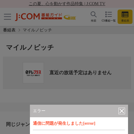
この夏、心を動かす作品特集 | J:COM TV
検索
CS番組一覧
番組表
番組表
マイルノビッチ
マイルノビッチ
直近の放送予定はありません
エラー
通信に問題が発生しました[error]
同じジャンルのおすすめ番組