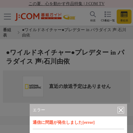
この夏、心を動かす作品特集 | J:COM TV
検索
CS番組一覧
番組表
番組
●ワイルドネイチャー●プレデター in パラダイス 声:石川
表
由依
●ワイルドネイチャー●プレデター in パ
ラダイス 声:石川由依
直近の放送予定はありません
エラー
通信に問題が発生しました[error]