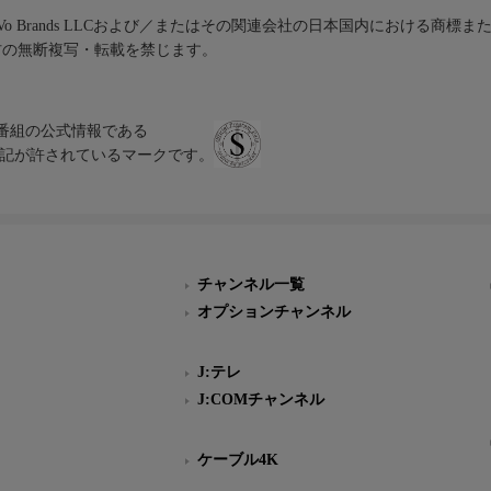
iVo Brands LLCおよび／またはその関連会社の日本国内における商標
材の無断複写・転載を禁じます。
、テレビ番組の公式情報である
スにのみ表記が許されているマークです。
チャンネル一覧
オプションチャンネル
J:テレ
J:COMチャンネル
ケーブル4K