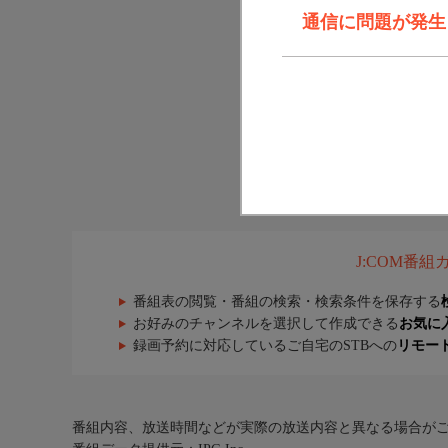
通信に問題が発生しま
J:COM番
番組表の閲覧・番組の検索・検索条件を保存する
お好みのチャンネルを選択して作成できる
お気に
録画予約に対応しているご自宅のSTBへの
リモー
番組内容、放送時間などが実際の放送内容と異なる場合が