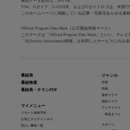
番組データ提供元：IPG Inc.
TiVo、Gガイド、G-GUIDE、およびGガイドロゴは、米国T
このホームページに掲載している記事・写真等あらゆる素
Official Program Data Mark（公式番組情報マーク）
このマークは「Official Program Data Mark」といい
「SI(Service Information)情報」を利用したサービ
番組表
ジャンル
番組検索
洋画
邦画
番組表・チラシPDF
海外ドラマ
国内ドラマ
マイメニュー
アジアドラマ
リモート録画予約
韓流まつり
お気に入りチャンネル
スポーツ
見たい番組一覧