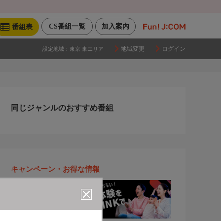
CS番組一覧
加入案内
番組表
地域変更
ログイン
設定地域：
東京 東エリア
同じジャンルのおすすめ番組
キャンペーン・お得な情報