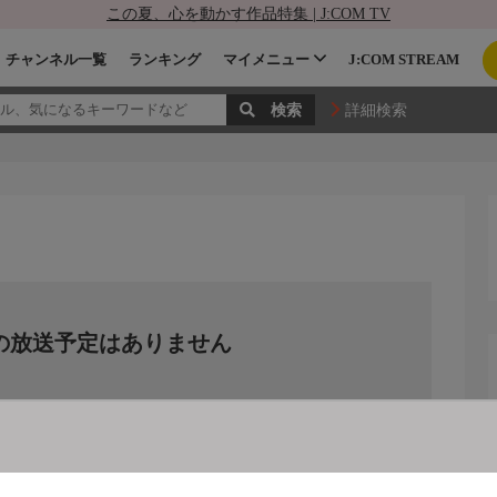
この夏、心を動かす作品特集 | J:COM TV
チャンネル一覧
ランキング
マイメニュー
J:COM STREAM
詳細検索
の放送予定はありません