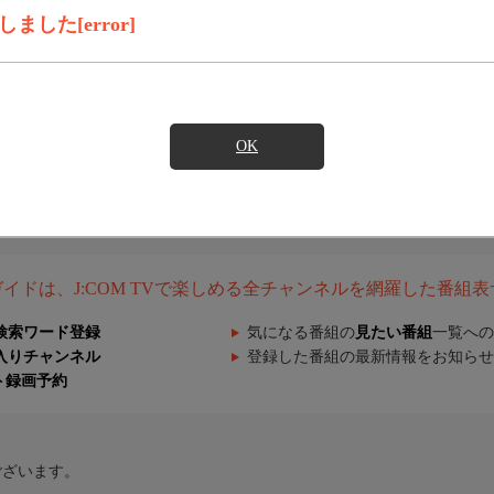
した[error]
OK
組ガイドは、J:COM TVで楽しめる全チャンネルを網羅した番組
検索ワード登録
気になる番組の
見たい番組
一覧への
入りチャンネル
登録した番組の最新情報をお知らせ
ト録画予約
ございます。