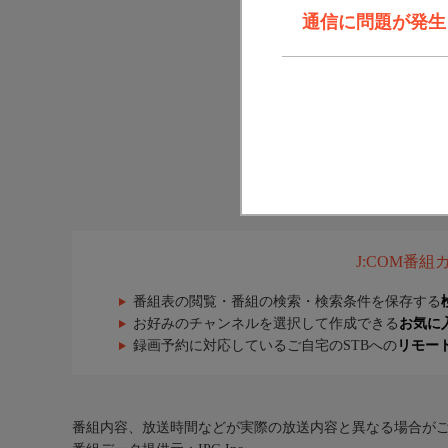
通信に問題が発生しま
J:COM番
番組表の閲覧・番組の検索・検索条件を保存する
お好みのチャンネルを選択して作成できる
お気に
録画予約に対応しているご自宅のSTBへの
リモー
番組内容、放送時間などが実際の放送内容と異なる場合が