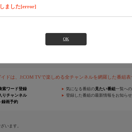
した[error]
OK
組ガイドは、J:COM TVで楽しめる全チャンネルを網羅した番組
検索ワード登録
気になる番組の
見たい番組
一覧への
入りチャンネル
登録した番組の最新情報をお知らせ
ト録画予約
ございます。