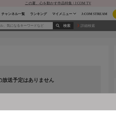
この夏、心を動かす作品特集 | J:COM TV
チャンネル一覧
ランキング
マイメニュー
J:COM STREAM
詳細検索
の放送予定はありません