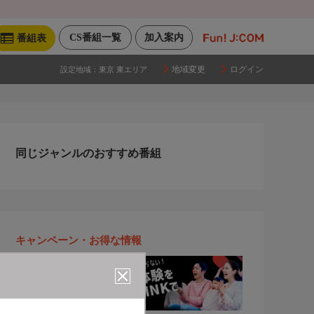
CS番組一覧
加入案内
番組表
地域変更
ログイン
設定地域：
東京 東エリア
同じジャンルのおすすめ番組
キャンペーン・お得な情報