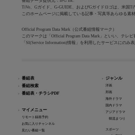
番組データ提供元：IPG Inc.
TiVo、Gガイド、G-GUIDE、およびGガイドロゴは、米国T
このホームページに掲載している記事・写真等あらゆる素
Official Program Data Mark（公式番組情報マーク）
このマークは「Official Program Data Mark」といい
「SI(Service Information)情報」を利用したサービ
番組表
ジャンル
番組検索
洋画
邦画
番組表・チラシPDF
海外ドラマ
国内ドラマ
マイメニュー
アジアドラマ
リモート録画予約
韓流まつり
お気に入りチャンネル
スポーツ
見たい番組一覧