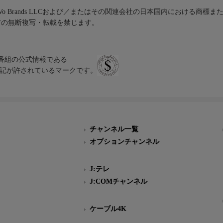
iVo Brands LLCおよび／またはその関連会社の日本国内における商標
材の無断複写・転載を禁じます。
、テレビ番組の公式情報である
スにのみ表記が許されているマークです。
チャンネル一覧
オプションチャンネル
J:テレ
J:COMチャンネル
ケーブル4K