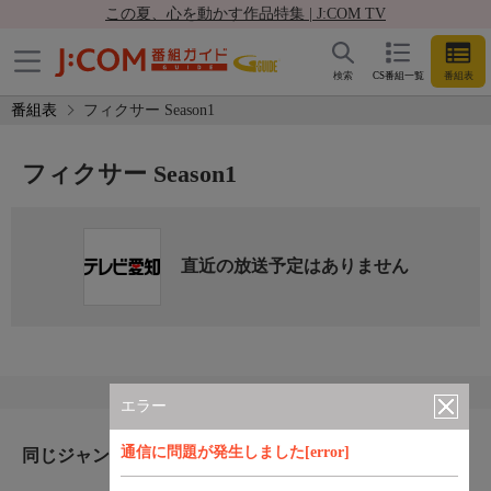
この夏、心を動かす作品特集 | J:COM TV
検索
CS番組一覧
番組表
番組表
フィクサー Season1
フィクサー Season1
直近の放送予定はありません
エラー
通信に問題が発生しました[error]
同じジャンルのおすすめ番組