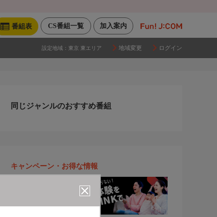
CS番組一覧
加入案内
番組表
地域変更
ログイン
設定地域：
東京 東エリア
同じジャンルのおすすめ番組
キャンペーン・お得な情報