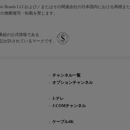
iVo Brands LLCおよび／またはその関連会社の日本国内における商標
材の無断複写・転載を禁じます。
、テレビ番組の公式情報である
スにのみ表記が許されているマークです。
チャンネル一覧
オプションチャンネル
J:テレ
J:COMチャンネル
ケーブル4K