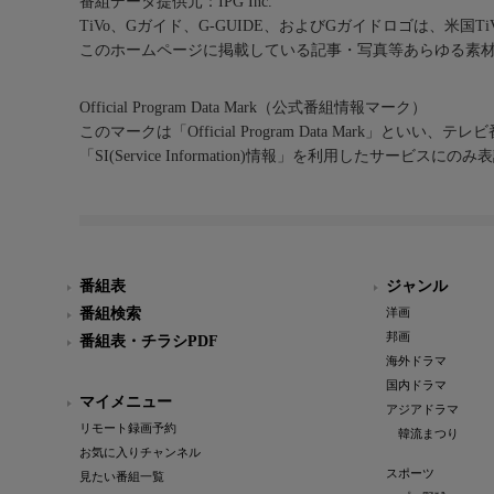
番組データ提供元：IPG Inc.
TiVo、Gガイド、G-GUIDE、およびGガイドロゴは、米国T
このホームページに掲載している記事・写真等あらゆる素
Official Program Data Mark（公式番組情報マーク）
このマークは「Official Program Data Mark」といい
「SI(Service Information)情報」を利用したサービ
番組表
ジャンル
番組検索
洋画
邦画
番組表・チラシPDF
海外ドラマ
国内ドラマ
マイメニュー
アジアドラマ
リモート録画予約
韓流まつり
お気に入りチャンネル
スポーツ
見たい番組一覧