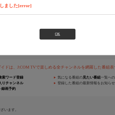
した[error]
OK
組ガイドは、J:COM TVで楽しめる全チャンネルを網羅した番組
検索ワード登録
気になる番組の
見たい番組
一覧への
入りチャンネル
登録した番組の最新情報をお知らせ
ト録画予約
ございます。