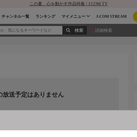
この夏、心を動かす作品特集 | J:COM TV
チャンネル一覧
ランキング
マイメニュー
J:COM STREAM
詳細検索
の放送予定はありません