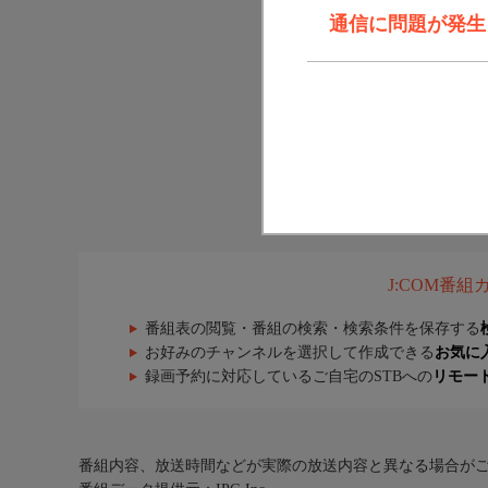
通信に問題が発生しま
J:COM番
番組表の閲覧・番組の検索・検索条件を保存する
お好みのチャンネルを選択して作成できる
お気に
録画予約に対応しているご自宅のSTBへの
リモー
番組内容、放送時間などが実際の放送内容と異なる場合が