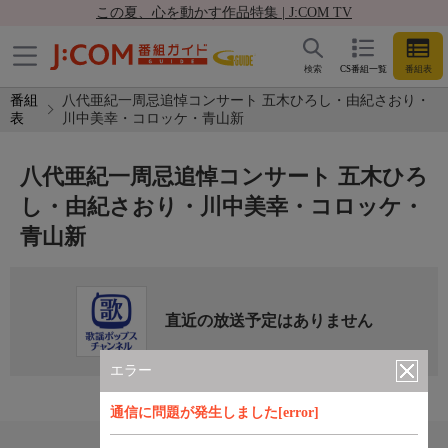
この夏、心を動かす作品特集 | J:COM TV
検索
CS番組一覧
番組表
番組
八代亜紀一周忌追悼コンサート 五木ひろし・由紀さおり・
表
川中美幸・コロッケ・青山新
八代亜紀一周忌追悼コンサート 五木ひろ
し・由紀さおり・川中美幸・コロッケ・
青山新
直近の放送予定はありません
エラー
通信に問題が発生しました[error]