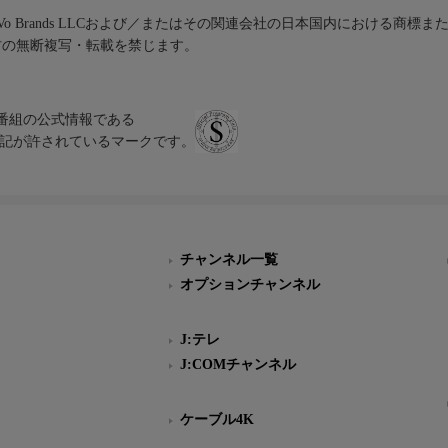
iVo Brands LLCおよび／またはその関連会社の日本国内における商標
材の無断複写・転載を禁じます。
、テレビ番組の公式情報である
スにのみ表記が許されているマークです。
チャンネル一覧
オプションチャンネル
J:テレ
J:COMチャンネル
ケーブル4K