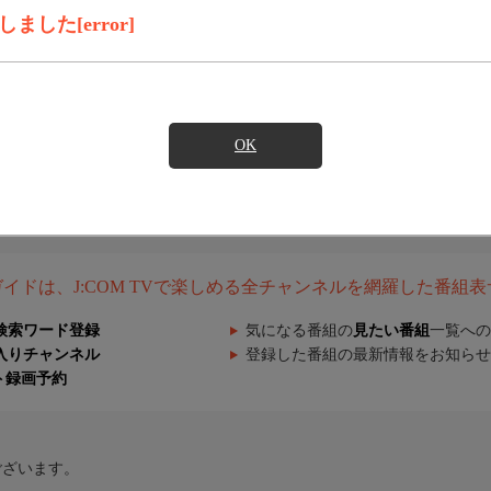
した[error]
OK
組ガイドは、J:COM TVで楽しめる全チャンネルを網羅した番組
検索ワード登録
気になる番組の
見たい番組
一覧への
入りチャンネル
登録した番組の最新情報をお知らせ
ト録画予約
ございます。