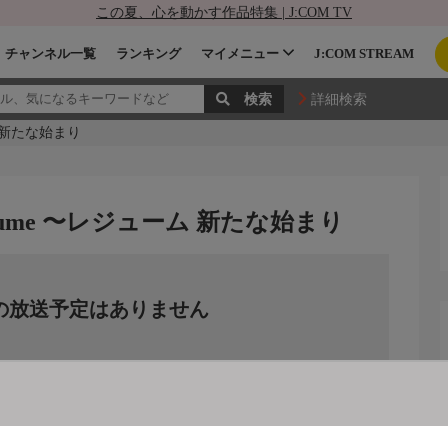
この夏、心を動かす作品特集 | J:COM TV
チャンネル一覧
ランキング
マイメニュー
J:COM STREAM
詳細検索
ーム 新たな始まり
4 Resume 〜レジューム 新たな始まり
の放送予定はありません