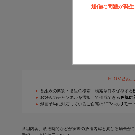
通信に問題が発生しま
J:COM番
番組表の閲覧・番組の検索・検索条件を保存する
お好みのチャンネルを選択して作成できる
お気に
録画予約に対応しているご自宅のSTBへの
リモー
番組内容、放送時間などが実際の放送内容と異なる場合が