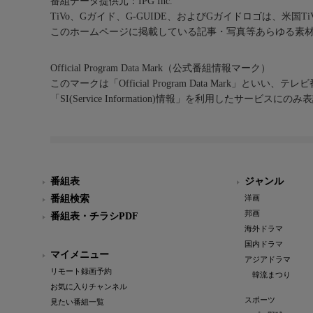
番組データ提供元：IPG Inc.
TiVo、Gガイド、G-GUIDE、およびGガイドロゴは、米国T
このホームページに掲載している記事・写真等あらゆる素
Official Program Data Mark（公式番組情報マーク）
このマークは「Official Program Data Mark」といい
「SI(Service Information)情報」を利用したサービ
番組表
ジャンル
番組検索
洋画
邦画
番組表・チラシPDF
海外ドラマ
国内ドラマ
マイメニュー
アジアドラマ
リモート録画予約
韓流まつり
お気に入りチャンネル
スポーツ
見たい番組一覧