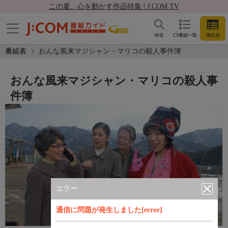
この夏、心を動かす作品特集 | J:COM TV
検索
CS番組一覧
番組表
番組表
おんな風来マジシャン・マリコの殺人事件簿
おんな風来マジシャン・マリコの殺人事
件簿
エラー
通信に問題が発生しました[error]