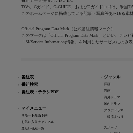
番組データ提供元：IPG Inc.
TiVo、Gガイド、G-GUIDE、およびGガイドロゴは、米国T
このホームページに掲載している記事・写真等あらゆる素
Official Program Data Mark（公式番組情報マーク）
このマークは「Official Program Data Mark」といい
「SI(Service Information)情報」を利用したサービ
番組表
ジャンル
番組検索
洋画
邦画
番組表・チラシPDF
海外ドラマ
国内ドラマ
マイメニュー
アジアドラマ
リモート録画予約
韓流まつり
お気に入りチャンネル
スポーツ
見たい番組一覧