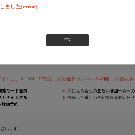
した[error]
OK
組ガイドは、J:COM TVで楽しめる全チャンネルを網羅した番組
検索ワード登録
気になる番組の
見たい番組
一覧への
入りチャンネル
登録した番組の最新情報をお知らせ
ト録画予約
ございます。