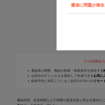
通信に問題が発生しま
J:COM番
番組表の閲覧・番組の検索・検索条件を保存する
お好みのチャンネルを選択して作成できる
お気に
録画予約に対応しているご自宅のSTBへの
リモー
番組内容、放送時間などが実際の放送内容と異なる場合が