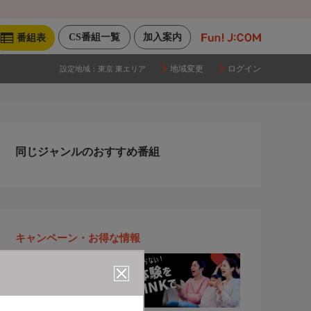
CS番組一覧
加入案内
番組表
地域変更
ログイン
設定地域：
東京 東エリア
同じジャンルのおすすめ番組
キャンペーン・お得な情報