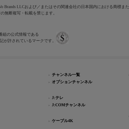
iVo Brands LLCおよび／またはその関連会社の日本国内における商標
材の無断複写・転載を禁じます。
、テレビ番組の公式情報である
スにのみ表記が許されているマークです。
チャンネル一覧
オプションチャンネル
J:テレ
J:COMチャンネル
ケーブル4K