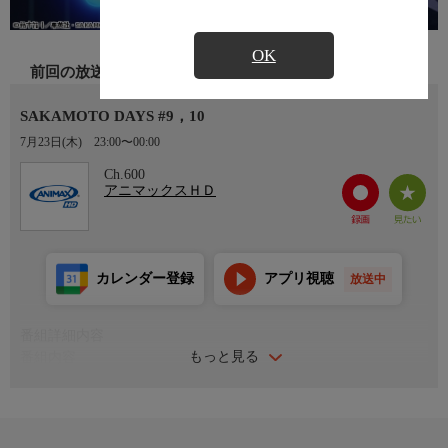
OK
前回の放送
SAKAMOTO DAYS #9，10
7月23日(木)
23:00〜00:00
Ch.600
アニマックスＨＤ
カレンダー登録
アプリ視聴
放送中
番組詳細内容
もっと見る
番組内容
#9「かけこみ乗車」
#10「せんとうモード」
全ての悪党が恐れ、全ての殺し屋が憧れたその男は…ある日、恋
をした!!コンビニで働く葵に一目ぼれした坂本は、あっさりと殺