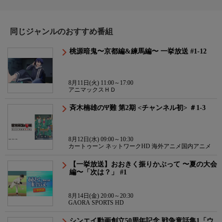
同じジャンルのおすすめ番組
桃源暗鬼〜京都編&練馬編〜 一挙放送 #1-12
8月11日(火) 11:00～17:00
アニマックスＨＤ
斉木楠雄のΨ難 第2期 <チャンネル初> ＃1-3
8月12日(水) 09:00～10:30
カートゥーン ネットワークHD 海外アニメ国内アニメ
【一挙放送】おおきく振りかぶって 〜夏の大会
編〜「次は？」 #1
8月14日(金) 20:00～20:30
GAORA SPORTS HD
シンエイ動画創立50周年記念 戦争童話集1「ウ