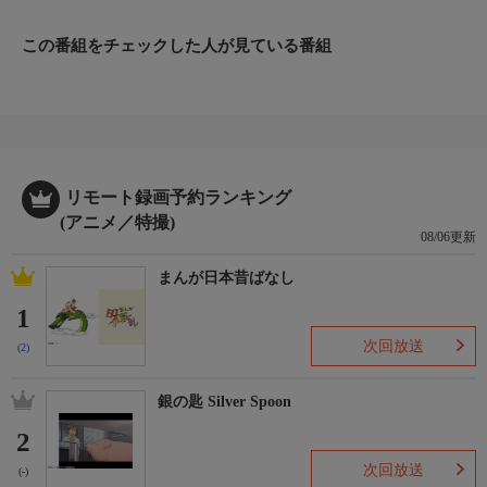
し屋を引退。結婚、娘の誕生を経て、のどかな街で個人商店を営
む坂本は、かつての面影が無いほどに…太っていた!!
この番組をチェックした人が見ている番組
出演:杉田智和、島崎信長、佐倉綾音、他
原作:鈴木祐斗/制作:2025年
リモート録画予約ランキング
(アニメ／特撮)
08/06更新
まんが日本昔ばなし
1
次回放送
(2)
銀の匙 Silver Spoon
2
次回放送
(-)