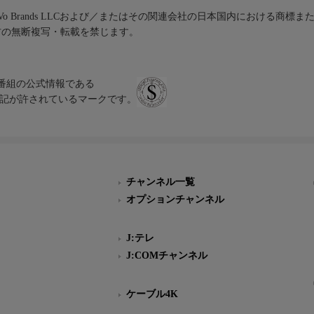
iVo Brands LLCおよび／またはその関連会社の日本国内における商標
材の無断複写・転載を禁じます。
、テレビ番組の公式情報である
スにのみ表記が許されているマークです。
チャンネル一覧
オプションチャンネル
J:テレ
J:COMチャンネル
ケーブル4K