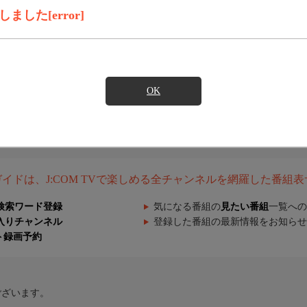
した[error]
OK
組ガイドは、J:COM TVで楽しめる全チャンネルを網羅した番組
検索ワード登録
気になる番組の
見たい番組
一覧への
入りチャンネル
登録した番組の最新情報をお知らせ
ト録画予約
ございます。