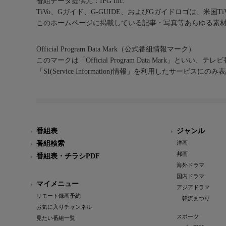
番組データ提供元：IPG Inc.
TiVo、Gガイド、G-GUIDE、およびGガイドロゴは、米国T
このホームページに掲載している記事・写真等あらゆる素
Official Program Data Mark（公式番組情報マーク）
このマークは「Official Program Data Mark」といい
「SI(Service Information)情報」を利用したサービ
番組表
ジャンル
番組検索
洋画
邦画
番組表・チラシPDF
海外ドラマ
国内ドラマ
マイメニュー
アジアドラマ
リモート録画予約
韓流まつり
お気に入りチャンネル
スポーツ
見たい番組一覧