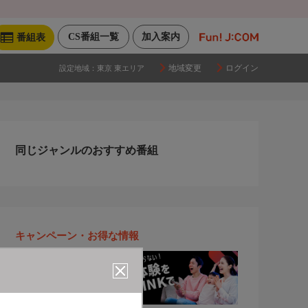
CS番組一覧
加入案内
番組表
地域変更
ログイン
設定地域：
東京 東エリア
同じジャンルのおすすめ番組
キャンペーン・お得な情報