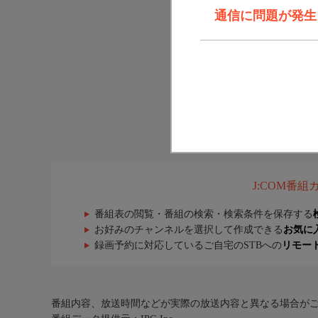
通信に問題が発生しま
J:COM番
番組表の閲覧・番組の検索・検索条件を保存する
お好みのチャンネルを選択して作成できる
お気に
録画予約に対応しているご自宅のSTBへの
リモー
番組内容、放送時間などが実際の放送内容と異なる場合が