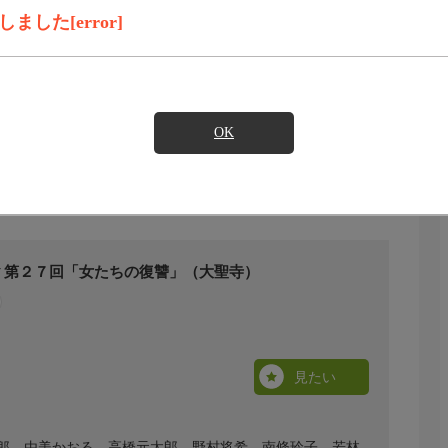
した[error]
OK
▼第２７回「女たちの復讐」（大聖寺）
見たい
郎、由美かおる、高橋元太郎、野村将希、南條玲子、若林