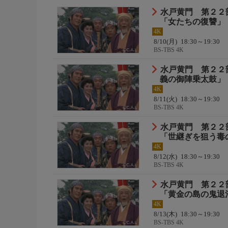
水戸黄門 第２２
おしらせ
「女たちの復讐」
＊この番組はＨＤ放送からのアップコンバートです
4K
8/10(月)
18:30～19:30
BS-TBS 4K
水戸黄門 第２２
義の御陣乗太鼓」
4K
8/11(火)
18:30～19:30
BS-TBS 4K
水戸黄門 第２２
「世継ぎを狙う毒
4K
8/12(水)
18:30～19:30
BS-TBS 4K
水戸黄門 第２２
「黄金の島の鬼退
4K
8/13(木)
18:30～19:30
BS-TBS 4K