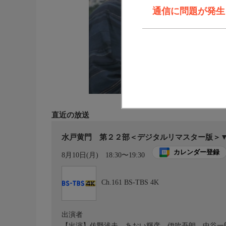
通信に問題が発生しま
直近の放送
水戸黄門 第２２部＜デジタルリマスター版＞
カレンダー登録
8月10日(月)
18:30〜19:30
Ch.161
BS-TBS 4K
出演者
【出演】佐野浅夫、あおい輝彦、伊吹吾朗、中谷一