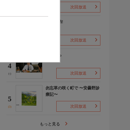
次回放送
(2)
豊臣兄弟!
3
次回放送
(8)
笹まくら
4
次回放送
(-)
勿忘草の咲く町で 〜安曇野診
療記〜
5
次回放送
(3)
もっと見る