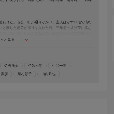
襲われた。老公一行が通りかかり、主人はかすり傷で済む
いと察した老公が探りを入れた時、三年前の抜け荷に絡む
んでくる。美しい三人の女達の悲願の仇討ちに老公主従が
もっと見る
佐野浅夫
伊吹吾朗
中谷一郎
田寅彦
葉村彰子
山内鉄也