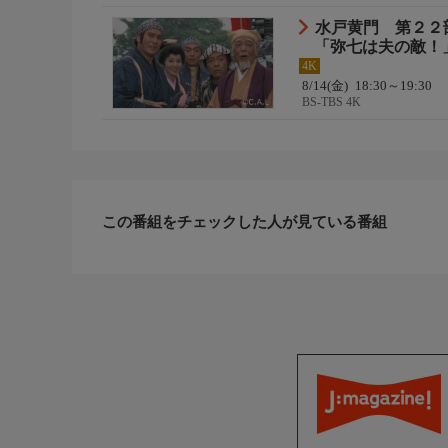
水戸黄門 第２２
「弥七は夫の敵！
4K
8/14(金)
18:30～19:30
BS-TBS 4K
この番組をチェックした人が見ている番組