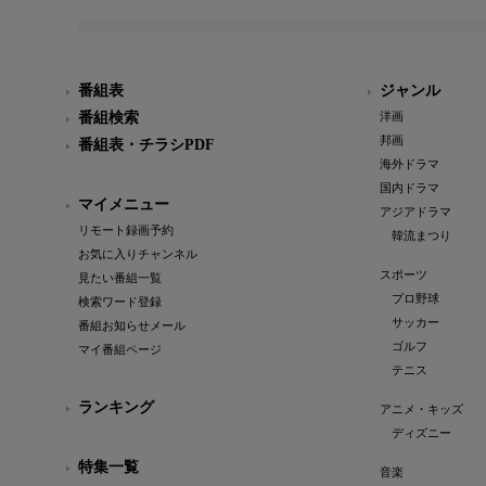
番組表
ジャンル
番組検索
洋画
邦画
番組表・チラシPDF
海外ドラマ
国内ドラマ
マイメニュー
アジアドラマ
リモート録画予約
韓流まつり
お気に入りチャンネル
スポーツ
見たい番組一覧
プロ野球
検索ワード登録
サッカー
番組お知らせメール
ゴルフ
マイ番組ページ
テニス
ランキング
アニメ・キッズ
ディズニー
特集一覧
音楽