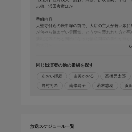
志穂、浜田寅彦ほか
番組内容
大聖寺付近の庚申塚の前で、大店の主人が若い娘に
が何やら気まずい雰囲気。どうやら襲われた方が悪
藩勘定方の死と闕所になった物産問屋の事件が浮か
助太刀を。
脚本
葉村彰子
同じ出演者の他の番組を探す
あおい輝彦
由美かおる
高橋元太郎
監督・演出
山内鉄也
野村将希
南條玲子
若林志穂
浜
音楽
あゝ人生に涙あり あおい輝彦、伊吹吾朗
制作
1993年
放送スケジュール一覧
Ｃ．Ａ．Ｌ