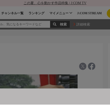
この夏、心を動かす作品特集 | J:COM TV
チャンネル一覧
ランキング
マイメニュー
J:COM STREAM
詳細検索