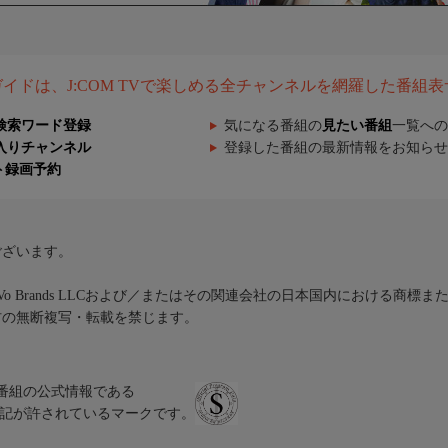
組ガイドは、J:COM TVで楽しめる全チャンネルを網羅した番組
検索ワード登録
気になる番組の
見たい番組
一覧への
入りチャンネル
登録した番組の最新情報をお知らせ
ト録画予約
ございます。
iVo Brands LLCおよび／またはその関連会社の日本国内における商標
材の無断複写・転載を禁じます。
、テレビ番組の公式情報である
スにのみ表記が許されているマークです。