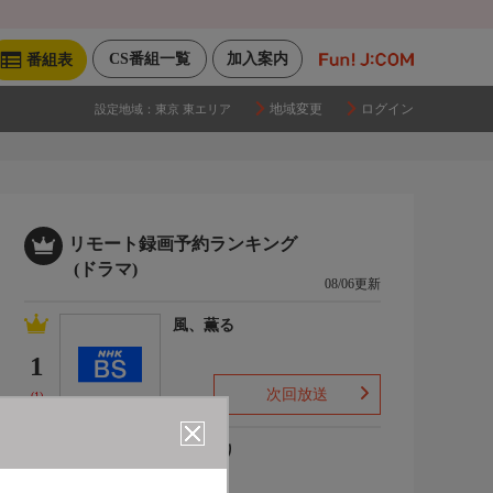
CS番組一覧
加入案内
番組表
地域変更
ログイン
設定地域：
東京 東エリア
リモート録画予約ランキング
(ドラマ)
08/06更新
風、薫る
1
次回放送
(1)
ひまわり
2