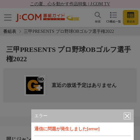
この夏、心を動かす作品特集 | J:COM TV
検索
CS番組一覧
番組表
番組表
三甲PRESENTS プロ野球OBゴルフ選手権2022
三甲PRESENTS プロ野球OBゴルフ選手
権2022
直近の放送予定はありません
エラー
通信に問題が発生しました[error]
同じジャンルのおすすめ番組