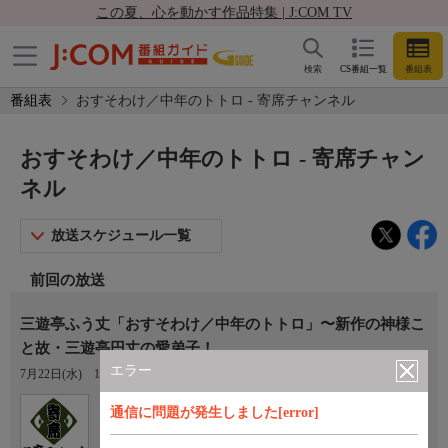
この夏、心を動かす作品特集 | J:COM TV
検索
CS番組一覧
番組表
番組表
おすそわけ／中年のトトロ - 寄席チャンネル
おすそわけ／中年のトトロ - 寄席チャン
ネル
放送スケジュール一覧
前回の放送
三遊亭ふう丈「おすそわけ／中年のトトロ」〜新作の神様こ
と故・三遊亭円丈の愛弟子！
エラー
7月22日(水)
13:00〜14:00
Ch.770
通信に問題が発生しました[error]
寄席チャンネル