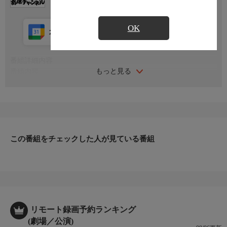
OK
カレンダー登録
アプリ視聴
放送中
番組詳細内容
もっと見る
番組内容
2024年6月30日内幸町ホールにて収録。『三遊亭ふう丈勉強会 マ
キシマム〜スペシャル夏〜』
シリーズ名
「鮮 あざやか」〜伸びざかり花ざかり、高座の君に射ぬかれて
みた〜
この番組をチェックした人が見ている番組
リモート録画予約ランキング
(劇場／公演)