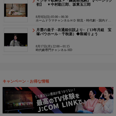
＜シネマ歌舞伎＞『鰯賣戀曳網』【ベーシック
初】 ▼中村勘三郎、坂東玉三郎
8月9日(日) 05:00～06:30
ホームドラマチャンネルＨＤ 韓流・時代劇・国内ドラ
マ
月雲の皇子 −衣通姫伝説より−（'13年月組 宝
塚バウホール・千秋楽）◆珠城りょう
8月17日(月) 22:00～01:15
時代劇専門チャンネル HD
キャンペーン・お得な情報