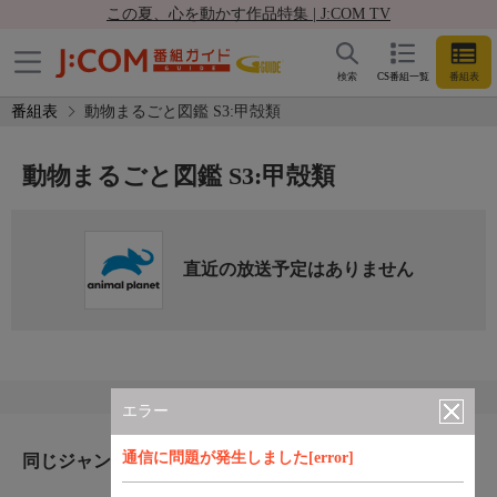
この夏、心を動かす作品特集 | J:COM TV
検索
CS番組一覧
番組表
番組表
動物まるごと図鑑 S3:甲殻類
動物まるごと図鑑 S3:甲殻類
直近の放送予定はありません
エラー
通信に問題が発生しました[error]
同じジャンルのおすすめ番組