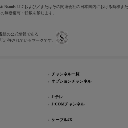
iVo Brands LLCおよび／またはその関連会社の日本国内における商標
材の無断複写・転載を禁じます。
、テレビ番組の公式情報である
スにのみ表記が許されているマークです。
チャンネル一覧
オプションチャンネル
J:テレ
J:COMチャンネル
ケーブル4K