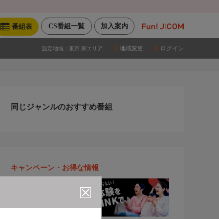
CS番組一覧
加入案内
番組表
地域変更
ログイン
設定地域：
東京 東エリア
同じジャンルのおすすめ番組
キャンペーン・お得な情報