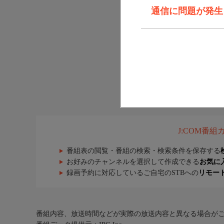
通信に問題が発生しま
J:COM番
番組表の閲覧・番組の検索・検索条件を保存する
お好みのチャンネルを選択して作成できる
お気に
録画予約に対応しているご自宅のSTBへの
リモー
番組内容、放送時間などが実際の放送内容と異なる場合が