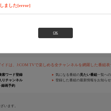
した[error]
OK
組ガイドは、J:COM TVで楽しめる全チャンネルを網羅した番組
検索ワード登録
気になる番組の
見たい番組
一覧への
入りチャンネル
登録した番組の最新情報をお知らせ
ト録画予約
ございます。