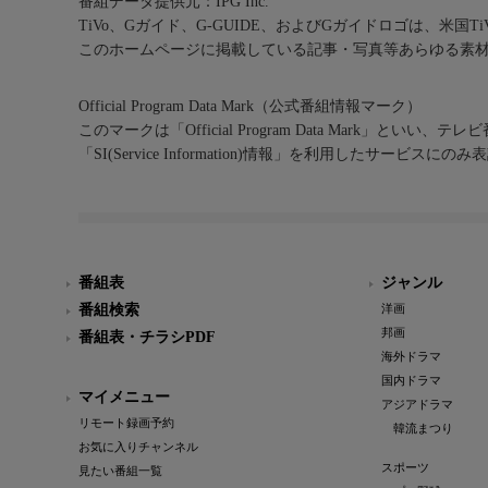
番組データ提供元：IPG Inc.
TiVo、Gガイド、G-GUIDE、およびGガイドロゴは、米国T
このホームページに掲載している記事・写真等あらゆる素
Official Program Data Mark（公式番組情報マーク）
このマークは「Official Program Data Mark」といい
「SI(Service Information)情報」を利用したサービ
番組表
ジャンル
番組検索
洋画
邦画
番組表・チラシPDF
海外ドラマ
国内ドラマ
マイメニュー
アジアドラマ
リモート録画予約
韓流まつり
お気に入りチャンネル
スポーツ
見たい番組一覧