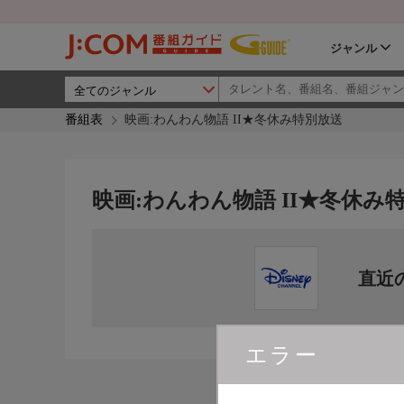
ジャンル
番組表
映画:わんわん物語 II★冬休み特別放送
映画:わんわん物語 II★冬休み
直近
エラー