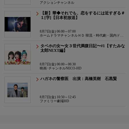
アクションチャンネル
【新】華◆それでも、恋をするには近すぎる＃
１[字]【日本初放送】
8月7日(金) 06:00～07:00
ホームドラマチャンネルＨＤ 韓流・時代劇・国内ドラ
マ
タベホの女〜女３世代満腹日記〜#1【すたみな
太郎NEXT編】
8月7日(金) 06:00～06:30
映画･チャンネルNECO-HD
ハガネの警察医 出演：高橋英樹 石黒賢
8月7日(金) 10:50～12:45
ファミリー劇場HD