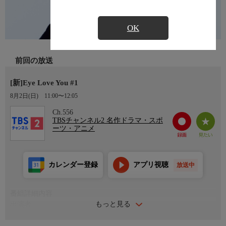
OK
前回の放送
[新]Eye Love You #1
8月2日(日)
11:00〜12:05
Ch.556
TBSチャンネル2 名作ドラマ・スポ
ーツ・アニメ
カレンダー登録
アプリ視聴
放送中
番組詳細内容
もっと見る
出演者
二階堂ふみ、チェ・ジョンヒョプ、中川大志、山下美月、清水尋