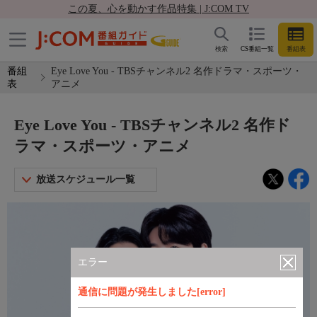
この夏、心を動かす作品特集 | J:COM TV
検索
CS番組一覧
番組表
番組
Eye Love You - TBSチャンネル2 名作ドラマ・スポーツ・
表
アニメ
Eye Love You - TBSチャンネル2 名作ド
ラマ・スポーツ・アニメ
放送スケジュール一覧
エラー
通信に問題が発生しました[error]