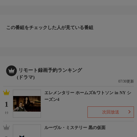
也、ゴリけん、鳴海唯、絃瀬聡一、立川志らく、玄理、杉本哲太
ほか
番組内容
チョコレートショップの若き社長・本宮侑里（二階堂ふみ）は、
大学時代に出会った花岡彰人（中川大志）、ショコラティエの池
この番組をチェックした人が見ている番組
本真尋（山下美月）たちと充実した日々を過ごしている。しか
し、侑里には目を合わせた人の心が読めるという能力があり、そ
のせいで恋を諦めて生きてきた。そんなある日、配達員・テオ
（チェ・ジョンヒョプ）と目が合った侑里に聞こえた心の声は韓
国語！侑里には内容が理解できず…。
番組概要
リモート録画予約ランキング
全10話
(ドラマ)
原作・脚本
07/30更新
【脚本】三浦希紗、山下すばる
エレメンタリー ホームズ&ワトソン in NY シ
制作
ーズン4
２０２４
1
音楽
次回放送
(-)
幾億光年／Omoinotake
プロデューサー
ルーヴル・ミステリー 黒の仮面
中島啓介、車賢智、佐井大紀
ディレクター