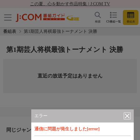
この夏、心を動かす作品特集 | J:COM TV
検索
CS番組一覧
番組表
番組表
第1期芸人将棋最強トーナメント 決勝
第1期芸人将棋最強トーナメント 決勝
直近の放送予定はありません
エラー
通信に問題が発生しました[error]
同じジャンルのおすすめ番組