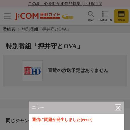
この夏、心を動かす作品特集 | J:COM TV
検索
CS番組一覧
番組表
番組表
特別番組「押井守とOVA」
特別番組「押井守とOVA」
直近の放送予定はありません
エラー
通信に問題が発生しました[error]
同じジャンルのおすすめ番組