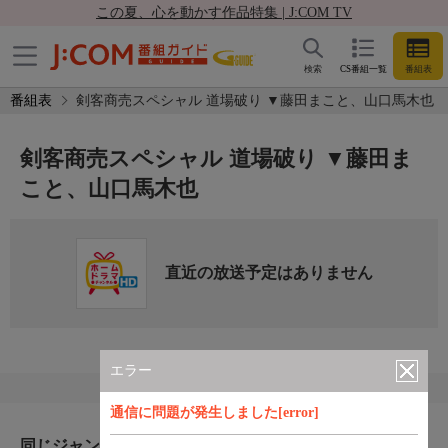
この夏、心を動かす作品特集 | J:COM TV
検索
CS番組一覧
番組表
番組表
剣客商売スペシャル 道場破り ▼藤田まこと、山口馬木也
剣客商売スペシャル 道場破り ▼藤田ま
こと、山口馬木也
直近の放送予定はありません
エラー
通信に問題が発生しました[error]
同じジャンルのおすすめ番組