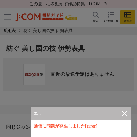
この夏、心を動かす作品特集 | J:COM TV
検索
CS番組一覧
番組表
番組表
紡ぐ 美し国の技 伊勢表具
紡ぐ 美し国の技 伊勢表具
直近の放送予定はありません
エラー
通信に問題が発生しました[error]
同じジャンルのおすすめ番組