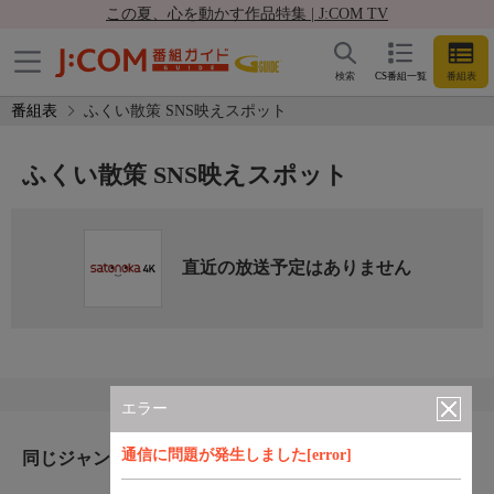
この夏、心を動かす作品特集 | J:COM TV
検索
CS番組一覧
番組表
番組表
ふくい散策 SNS映えスポット
ふくい散策 SNS映えスポット
直近の放送予定はありません
エラー
通信に問題が発生しました[error]
同じジャンルのおすすめ番組