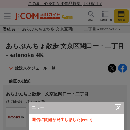
この夏、心を動かす作品特集 | J:COM TV
検索
CS番組一覧
番組表
番組表
あらぶんちょ散歩 文京区関口一・二丁目 - satonoka 4K
あらぶんちょ散歩 文京区関口一・二丁目
- satonoka 4K
放送スケジュール一覧
前回の放送
あらぶんちょ散歩 文京区関口一・二丁目
8月7日(金)
08:00〜08:30
エラー
Ch.420
satonoka 4K
通信に問題が発生しました[error]