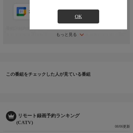
カレンダー登録
アプリ視聴
放送中
OK
番組詳細内容
もっと見る
あらぶんちょ通信を手に、ターリーターキーがあらぶんちょ地区
(荒川区、文京区、千代田区)を楽しくお散歩！今回は東京都文京
区関口一・二丁目
この番組をチェックした人が見ている番組
リモート録画予約ランキング
(CATV)
08/06更新