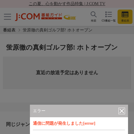
この夏、心を動かす作品特集 | J:COM TV
検索
CS番組一覧
番組表
番組表
蛍原徹の真剣ゴルフ部! ホトオープン
蛍原徹の真剣ゴルフ部! ホトオープン
直近の放送予定はありません
エラー
通信に問題が発生しました[error]
同じジャンルのおすすめ番組