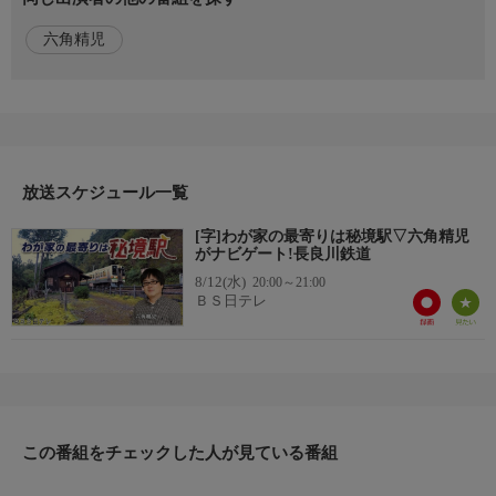
今回は清流・長良川に寄り添って走る長良川鉄道で捜索。
六角精児
かつてこの駅で働いていた男性は、なぜ今も足を運び続けるの
か?
駅の目の前でテイクアウト店を営む夫婦。自宅にはピザ窯が!?家
庭菜園で採れた野菜で自家製ピザを。
仕事終わり、列車に揺られて向かう先には、地元の仲間と守り続
けてきた温泉が…。
放送スケジュール一覧
ホームページ
[字]わが家の最寄りは秘境駅▽六角精児
https://www.bs4.jp/moyori-hikyoueki/
がナビゲート!長良川鉄道
8/12(水)
20:00～21:00
おしらせ
ＢＳ日テレ
公式X
https://x.com/bs4_hikyou
公式インスタグラム
https://www.instagram.com/bs4_hikyou/
番組情報発信中!
この番組をチェックした人が見ている番組