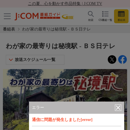
この夏、心を動かす作品特集 | J:COM TV
検索
CS番組一覧
番組表
番組表
わが家の最寄りは秘境駅 - ＢＳ日テレ
わが家の最寄りは秘境駅 - ＢＳ日テレ
放送スケジュール一覧
エラー
通信に問題が発生しました[error]