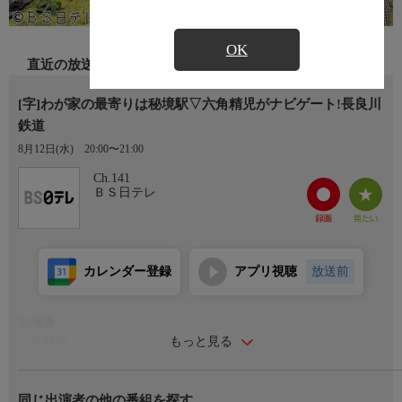
OK
直近の放送
[字]わが家の最寄りは秘境駅▽六角精児がナビゲート!長良川
鉄道
8月12日(水)
20:00〜21:00
Ch.141
ＢＳ日テレ
カレンダー登録
アプリ視聴
放送前
出演者
もっと見る
六角精児
番組内容
同じ出演者の他の番組を探す
全国の秘境駅に暮らす人々を大捜索!