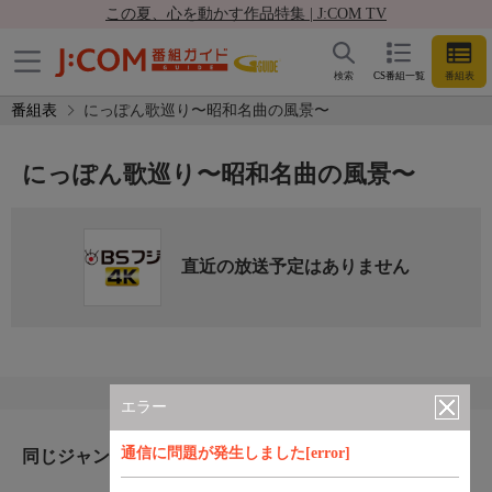
この夏、心を動かす作品特集 | J:COM TV
検索
CS番組一覧
番組表
番組表
にっぽん歌巡り〜昭和名曲の風景〜
にっぽん歌巡り〜昭和名曲の風景〜
直近の放送予定はありません
エラー
通信に問題が発生しました[error]
同じジャンルのおすすめ番組