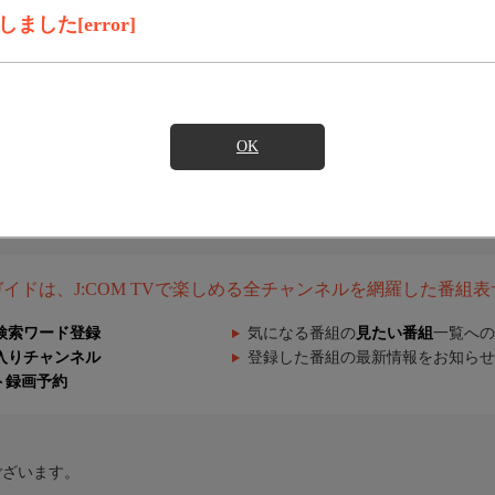
した[error]
OK
組ガイドは、J:COM TVで楽しめる全チャンネルを網羅した番組
検索ワード登録
気になる番組の
見たい番組
一覧への
入りチャンネル
登録した番組の最新情報をお知らせ
ト録画予約
ございます。