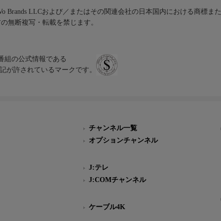
iVo Brands LLCおよび／またはその関連会社の日本国内における商標
材の無断複写・転載を禁じます。
、テレビ番組の公式情報である
スにのみ表記が許されているマークです。
チャンネル一覧
オプションチャンネル
J:テレ
J:COMチャンネル
ケーブル4K