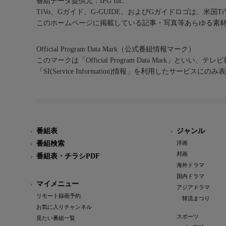
番組データ提供元：IPG Inc.
TiVo、Gガイド、G-GUIDE、およびGガイドロゴは、米国T
このホームページに掲載している記事・写真等あらゆる素
Official Program Data Mark（公式番組情報マーク）
このマークは「Official Program Data Mark」といい
「SI(Service Information)情報」を利用したサービ
番組表
ジャンル
番組検索
洋画
邦画
番組表・チラシPDF
海外ドラマ
国内ドラマ
マイメニュー
アジアドラマ
リモート録画予約
韓流まつり
お気に入りチャンネル
スポーツ
見たい番組一覧