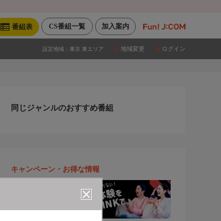
CS番組一覧
加入案内
番組表
地域変更
ログイン
設定地域：
東京 東エリア
同じジャンルのおすすめ番組
キャンペーン・お得な情報