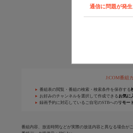
通信に問題が発生しま
J:COM番
番組表の閲覧・番組の検索・検索条件を保存する
お好みのチャンネルを選択して作成できる
お気に
録画予約に対応しているご自宅のSTBへの
リモー
番組内容、放送時間などが実際の放送内容と異なる場合が