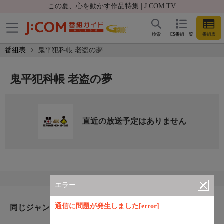
この夏、心を動かす作品特集 | J:COM TV
検索
CS番組一覧
番組表
番組表
鬼平犯科帳 老盗の夢
鬼平犯科帳 老盗の夢
直近の放送予定はありません
エラー
通信に問題が発生しました[error]
同じジャンルのおすすめ番組