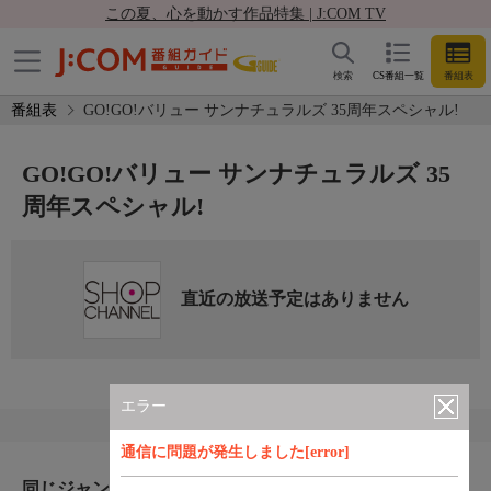
この夏、心を動かす作品特集 | J:COM TV
検索
CS番組一覧
番組表
番組表
GO!GO!バリュー サンナチュラルズ 35周年スペシャル!
GO!GO!バリュー サンナチュラルズ 35
周年スペシャル!
直近の放送予定はありません
エラー
通信に問題が発生しました[error]
同じジャンルのおすすめ番組