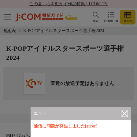
この夏、心を動かす作品特集 | J:COM TV
検索
CS番組一覧
番組表
番組表
K-POPアイドルスタースポーツ選手権2024
K-POPアイドルスタースポーツ選手権
2024
直近の放送予定はありません
エラー
通信に問題が発生しました[error]
同じジャンルのおすすめ番組