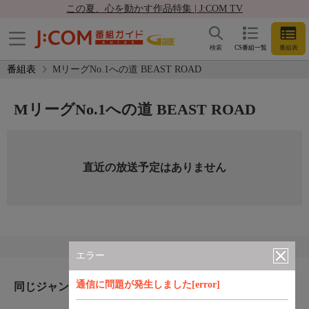
この夏、心を動かす作品特集 | J:COM TV
検索
CS番組一覧
番組表
番組表
MリーグNo.1への道 BEAST ROAD
MリーグNo.1への道 BEAST ROAD
直近の放送予定はありません
エラー
通信に問題が発生しました[error]
同じジャンルのおすすめ番組