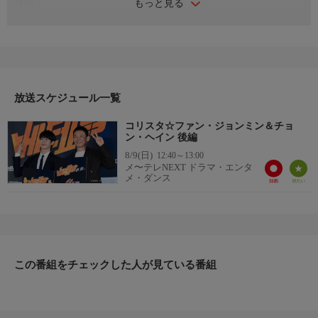
もっと見る
詳細１
２０２４年８月に行われたファン・ジョンミン、チョン・ヘイン
出演映画「ベテラン２」制作報告会見／１５分／字幕版
詳細２
２０２４年１０月初放送
放送スケジュール一覧
コリスタ☆ファン・ジョンミン＆チョ
ン・ヘイン 後編
8/9(日)
12:40～13:00
メ〜テレNEXT ドラマ・エンタ
メ・ダンス
この番組をチェックした人が見ている番組