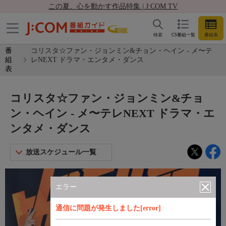
この夏、心を動かす作品特集 | J:COM TV
検索
CS番組一覧
番組表
番
コリスタ☆ファン・ジョンミン&チョン・ヘイン - メ〜テ
組
レNEXT ドラマ・エンタメ・ダンス
表
コリスタ☆ファン・ジョンミン&チョ
ン・ヘイン - メ〜テレNEXT ドラマ・エ
ンタメ・ダンス
放送スケジュール一覧
エラー
通信に問題が発生しました[error]