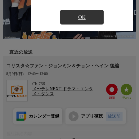
OK
直近の放送
コリスタ☆ファン・ジョンミン＆チョン・ヘイン 後編
8月9日(日)
12:40〜13:00
Ch.766
メ〜テレNEXT ドラマ・エンタ
メ・ダンス
カレンダー登録
アプリ視聴
放送前
番組詳細内容