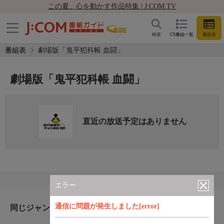
この夏、心を動かす作品特集 | J:COM TV
検索
CS番組一覧
番組表
番組表
劇場版「鬼平犯科帳 血闘」
劇場版「鬼平犯科帳 血闘」
直近の放送予定はありません
エラー
通信に問題が発生しました[error]
同じジャンルのおすすめ番組