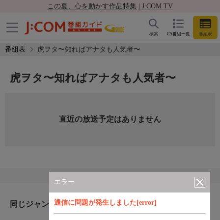
この夏、心を動かす作品特集 | J:COM TV
検索
CS番組一覧
番組表
番組表
虎ヲタ〜知ればアナタも人気者〜
虎ヲタ〜知ればアナタも人気者〜
直近の放送予定はありません
エラー
通信に問題が発生しました[error]
同じジャンルのおすすめ番組